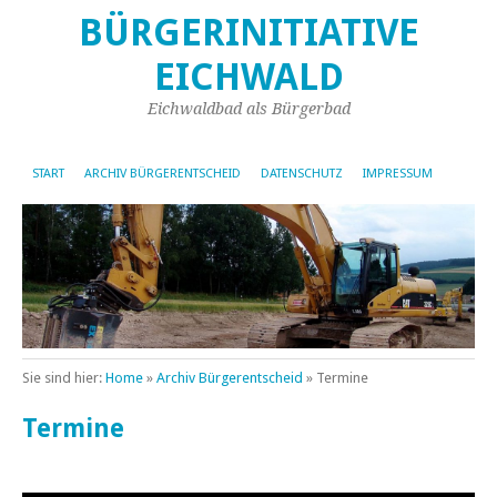
BÜRGERINITIATIVE
EICHWALD
Eichwaldbad als Bürgerbad
START
ARCHIV BÜRGERENTSCHEID
DATENSCHUTZ
IMPRESSUM
Sie sind hier:
Home
»
Archiv Bürgerentscheid
»
Termine
Termine