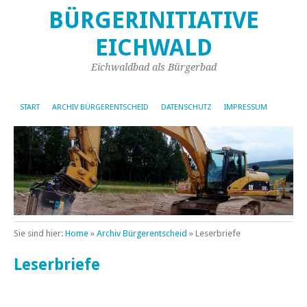
BÜRGERINITIATIVE
EICHWALD
Eichwaldbad als Bürgerbad
START
ARCHIV BÜRGERENTSCHEID
DATENSCHUTZ
IMPRESSUM
Sie sind hier:
Home
»
Archiv Bürgerentscheid
»
Leserbriefe
Leserbriefe