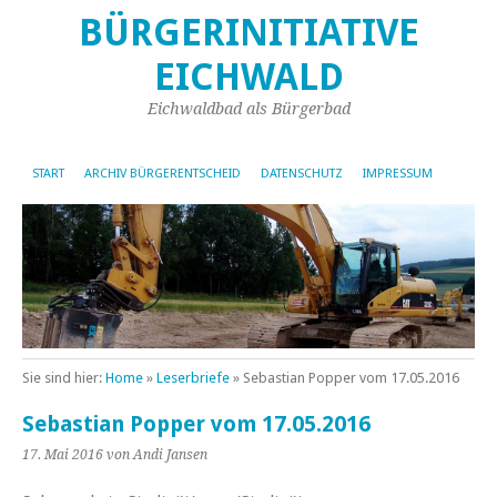
BÜRGERINITIATIVE
EICHWALD
Eichwaldbad als Bürgerbad
START
ARCHIV BÜRGERENTSCHEID
DATENSCHUTZ
IMPRESSUM
Sie sind hier:
Home
»
Leserbriefe
»
Sebastian Popper vom 17.05.2016
Sebastian Popper vom 17.05.2016
17. Mai 2016
von Andi Jansen