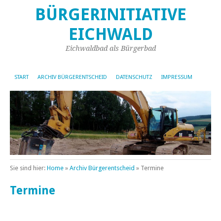
BÜRGERINITIATIVE
EICHWALD
Eichwaldbad als Bürgerbad
START
ARCHIV BÜRGERENTSCHEID
DATENSCHUTZ
IMPRESSUM
Sie sind hier:
Home
»
Archiv Bürgerentscheid
»
Termine
Termine