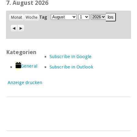
7. August 2026
Tag
Monat
Woche
Monat
Tag
Jahr
Z
W
u
e
r
i
ü
t
c
e
Kategorien
k
r
Subscribe in
Google
General
Subscribe in
Outlook
Anzeige
drucken