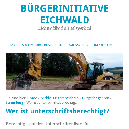
BÜRGERINITIATIVE
EICHWALD
Eichwaldbad als Bürgerbad
START
ARCHIV BÜRGERENTSCHEID
DATENSCHUTZ
IMPRESSUM
Sie sind hier:
Home
»
Archiv Bürgerentscheid
»
Bürgerbegehren
»
Sammlung
»
Wer ist unterschriftsberechtigt?
Wer ist unterschriftsberechtigt?
Berechtigt auf der Unterschriftenliste für