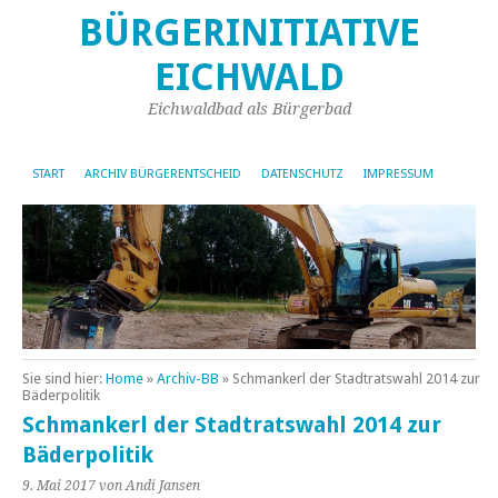
BÜRGERINITIATIVE
EICHWALD
Eichwaldbad als Bürgerbad
START
ARCHIV BÜRGERENTSCHEID
DATENSCHUTZ
IMPRESSUM
Sie sind hier:
Home
»
Archiv-BB
»
Schmankerl der Stadtratswahl 2014 zur
Bäderpolitik
Schmankerl der Stadtratswahl 2014 zur
Bäderpolitik
9. Mai 2017
von Andi Jansen